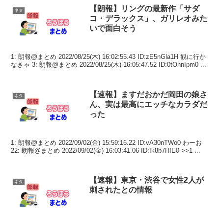
【朗報】リングの最新作「サダ
ネタ
コ・デラックス」、ガリレオみた
いで面白そう
1: 朗報@まとめ 2022/08/25(木) 16:02:55.43 ID:zE5nGla1H 観に行か
なきゃ 3: 朗報@まとめ 2022/08/25(木) 16:05:47.52 ID:0tOhnIpm0 ...
【速報】ますだおかだ岡田の娘さ
ネタ
ん、実は最高にエッチなカラダだ
った
1: 朗報@まとめ 2022/09/02(金) 15:59:16.22 ID:vA30nTWo0 わーお
22: 朗報@まとめ 2022/09/02(金) 16:03:41.06 ID:Ik8b7HIE0 >>1 ...
【速報】東京・渋谷で女性2人が
ネタ
刺されたとの情報