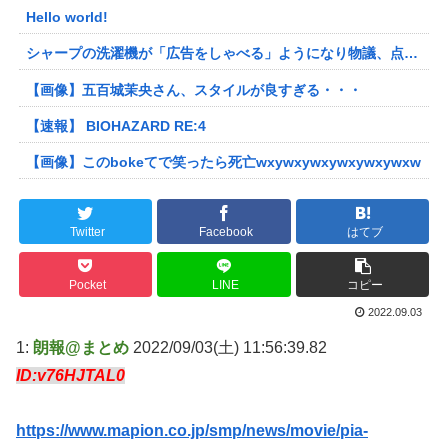
Hello world!
シャープの洗濯機が「広告をしゃべる」ようになり物議、点滅するボタンを押すと洗剤のキャンペーン音声 「SFの世界だ」 [朝一から閉店までφ★]
【画像】五百城茉央さん、スタイルが良すぎる・・・
【速報】 BIOHAZARD RE:4
【画像】このbokeてで笑ったら死亡wxywxywxywxywxywxw
Twitter
Facebook
はてブ
Pocket
LINE
コピー
2022.09.03
1:
朗報@まとめ
2022/09/03(土) 11:56:39.82
ID:v76HJTAL0
https://www.mapion.co.jp/smp/news/movie/pia-