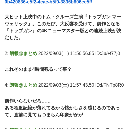
0b420836-e5f2-4cac-b5f0-3836b806ec5f/
大ヒット上映中のトム・クルーズ主演『トップガン マー
ヴェリック』。このたび、大反響を受けて、前作となる
『トップガン』の4Kニューマスター版との連続上映が決
定した。
2:
朗報@まとめ
2022/09/03(土) 11:56:56.85 ID:3u/+f77j0
これそのまま4時間観るって事？
4:
朗報@まとめ
2022/09/03(土) 11:57:43.50 ID:l/FNTp8R0
前作いらないだろ……
ある程度記憶が薄れてるから懐かしさを感じるのであっ
て、直前に見てもつまらん印象ががが