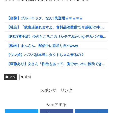
【画像】ブルーロック、なんJ民登場ｗｗｗｗｗ
【社会】「飲食店潰れますよ」食料品消費税“1％減税”の中で上がる懸念 外食は10％で“9％”差に…一方で対象の弁当店でも悲痛な声「値下げできない…」
【FE万紫千紅】今のところこのリシテアみたいなデカパイ籠手使いが一番見た目好み
【動画】まんさん、配信中に首吊り自⚪︎www
【ウマ娘】ハフバは本当にタクトちゃん来るの？
【画像あり】女さん「性欲もあって、胸でかいのに彼氏できないんだが！どうすんのこれ？」⇒ﾊﾟｼｬ！！
ネタ
映画
スポンサーリンク
シェアする