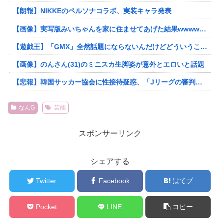
【朗報】NIKKEのペルソナコラボ、実装キャラ発表
【画像】実写版みいちゃんを家に住ませてあげた結果wwwwwwww
【遊戯王】「GMX」全然話題にならないんだけどどういうこと？
【画像】のんさん(31)のミニスカ生脚姿が意外とエロいと話題
【悲報】韓国サッカー協会に性接待疑惑、「Jリーグの審判を統括する人物」も含まれると報道
なんG
芸能
スポンサーリンク
シェアする
Twitter
Facebook
はてブ
Pocket
LINE
コピー