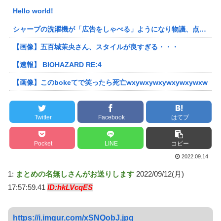
Hello world!
シャープの洗濯機が「広告をしゃべる」ようになり物議、点滅するボタンを押すと洗剤のキャンペーン音声 「SFの世界だ」 [朝一から閉店までφ★]
【画像】五百城茉央さん、スタイルが良すぎる・・・
【速報】 BIOHAZARD RE:4
【画像】このbokeてで笑ったら死亡wxywxywxywxywxywxw
Twitter
Facebook
はてブ
Pocket
LINE
コピー
2022.09.14
1:
まとめの名無しさんがお送りします
2022/09/12(月)
17:57:59.41
ID:hkLVcqES
https://i.imgur.com/xSNQobJ.jpg