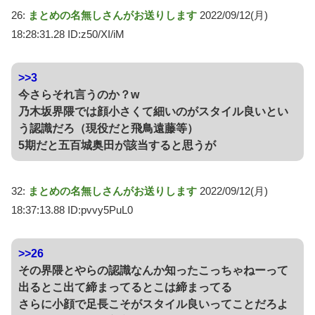
26:
まとめの名無しさんがお送りします
2022/09/12(月)
18:28:31.28 ID:z50/XI/iM
>>3
今さらそれ言うのか？w
乃木坂界隈では顔小さくて細いのがスタイル良いとい
う認識だろ（現役だと飛鳥遠藤等）
5期だと五百城奥田が該当すると思うが
32:
まとめの名無しさんがお送りします
2022/09/12(月)
18:37:13.88 ID:pvvy5PuL0
>>26
その界隈とやらの認識なんか知ったこっちゃねーって
出るとこ出て締まってるとこは締まってる
さらに小顔で足長こそがスタイル良いってことだろよ