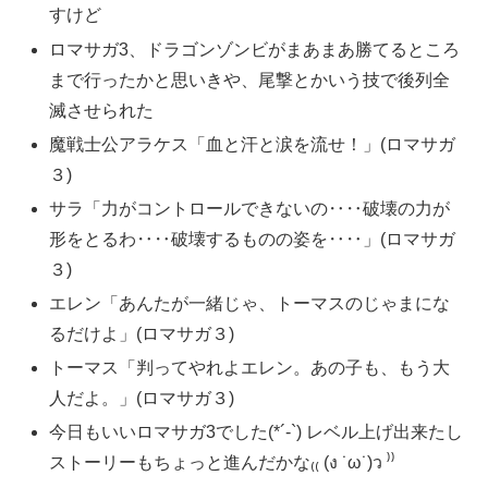
すけど
ロマサガ3、ドラゴンゾンビがまあまあ勝てるところ
まで行ったかと思いきや、尾撃とかいう技で後列全
滅させられた
魔戦士公アラケス「血と汗と涙を流せ！」(ロマサガ
３)
サラ「力がコントロールできないの‥‥破壊の力が
形をとるわ‥‥破壊するものの姿を‥‥」(ロマサガ
３)
エレン「あんたが一緒じゃ、トーマスのじゃまにな
るだけよ」(ロマサガ３)
トーマス「判ってやれよエレン。あの子も、もう大
人だよ。」(ロマサガ３)
今日もいいロマサガ3でした(*´-`) レベル上げ出来たし
ストーリーもちょっと進んだかな₍₍ (ง ˙ω˙)ว ⁾⁾