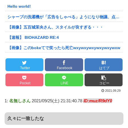
Hello world!
シャープの洗濯機が「広告をしゃべる」ようになり物議、点滅するボタンを押すと洗剤のキャンペーン音声 「SFの世界だ」 [朝一から閉店までφ★]
【画像】五百城茉央さん、スタイルが良すぎる・・・
【速報】 BIOHAZARD RE:4
【画像】このbokeてで笑ったら死亡wxywxywxywxywxywxw
Twitter
Facebook
はてブ
Pocket
LINE
コピー
2021.09.29
1:
名無しさん
2021/09/25(土) 21:31:40.78
ID:muz/R9dY0
久々に一致したな