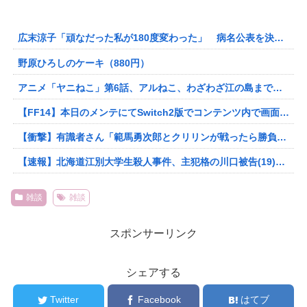
広末涼子「頑なだった私が180度変わった」 病名公表を決意させた、次男からの言葉明かす
野原ひろしのケーキ（880円）
アニメ「ヤニねこ」第6話、アルねこ、わざわざ江の島まで行ってゲロを吐くｗｗｗｗ【感想】
【FF14】本日のメンテにてSwitch2版でコンテンツ内で画面暗転からのロード時間が高速になる最適化を実施！他、クレセントアイル北征編の不具合が修正
【衝撃】有識者さん「範馬勇次郎とクリリンが戦ったら勝負にならないほどクリリンの圧勝」www
【速報】北海道江別大学生殺人事件、主犯格の川口被告(19)に無期懲役の判決・・・
雑談
雑談
スポンサーリンク
シェアする
Twitter
Facebook
はてブ