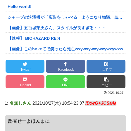
Hello world!
シャープの洗濯機が「広告をしゃべる」ようになり物議、点滅するボタンを押すと洗剤のキャンペーン音声 「SFの世界だ」 [朝一から閉店までφ★]
【画像】五百城茉央さん、スタイルが良すぎる・・・
【速報】 BIOHAZARD RE:4
【画像】このbokeてで笑ったら死亡wxywxywxywxywxywxw
Twitter
Facebook
はてブ
Pocket
LINE
コピー
2021.10.27
1:
名無しさん
2021/10/27(水) 10:54:23.97
ID:wG+JCSa4a
反省せーよほんまに