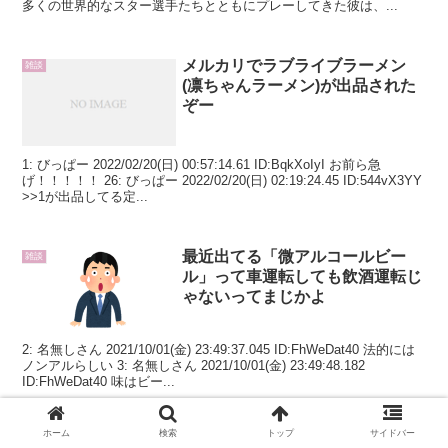
多くの世界的なスター選手たちとともにプレーしてきた彼は、...
メルカリでラブライブラーメン
雑談
(凛ちゃんラーメン)が出品された
ぞー
1: びっぱー 2022/02/20(日) 00:57:14.61 ID:BqkXoIyI お前ら急
げ！！！！！ 26: びっぱー 2022/02/20(日) 02:19:24.45 ID:544vX3YY
>>1が出品してる定...
最近出てる「微アルコールビー
雑談
ル」って車運転しても飲酒運転じ
ゃないってまじかよ
2: 名無しさん 2021/10/01(金) 23:49:37.045 ID:FhWeDat40 法的には
ノンアルらしい 3: 名無しさん 2021/10/01(金) 23:49:48.182
ID:FhWeDat40 味はビー...
ホーム
検索
トップ
サイドバー
【驚愕】パンドラ文書現職・過去
雑談