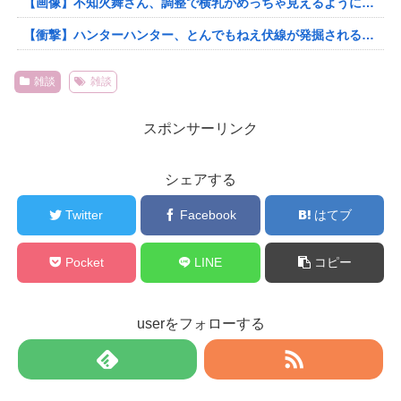
【画像】不知火舞さん、調整で横乳がめっちゃ見えるようになるwww
【衝撃】ハンターハンター、とんでもねえ伏線が発掘される。クルタ族の虐殺犯人がツェリードニヒだった模様！
雑談
雑談
スポンサーリンク
シェアする
Twitter
Facebook
はてブ
Pocket
LINE
コピー
userをフォローする