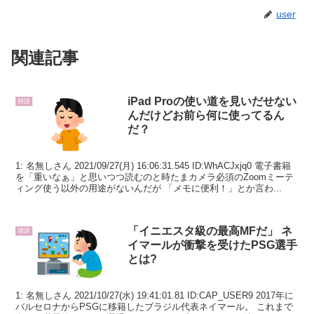
user
関連記事
iPad Proの使い道を見いだせない
雑談
んだけどお前ら何に使ってるん
だ？
1: 名無しさん 2021/09/27(月) 16:06:31.545 ID:WhACJxjq0 電子書籍
を「重いなぁ」と思いつつ読むのと時たまカメラ必須のZoomミーテ
ィング使う以外の用途がないんだが 「メモに便利！」とか言わ...
「イニエスタ級の最高MFだ」 ネ
雑談
イマールが衝撃を受けたPSG選手
とは?
1: 名無しさん 2021/10/27(水) 19:41:01.81 ID:CAP_USER9 2017年に
バルセロナからPSGに移籍したブラジル代表ネイマール。 これまで