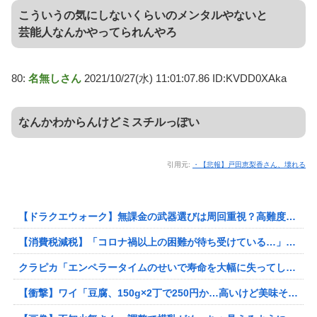
こういうの気にしないくらいのメンタルやないと
芸能人なんかやってられんやろ
80:
名無しさん
2021/10/27(水) 11:01:07.86 ID:KVDD0XAka
なんかわからんけどミスチルっぽい
引用元:
・【悲報】戸田恵梨香さん、壊れる
【ドラクエウォーク】無課金の武器選びは周回重視？高難度対策との優先度を議論
【消費税減税】「コロナ禍以上の困難が待ち受けている…」飲食店からは悲痛な声上がる 懸念される“外食離れ” 中小農家は収入の減少危惧「農家離れに拍車が…」
クラピカ「エンペラータイムのせいで寿命を大幅に失ってしまったけどそれでちょうど他の人間の寿命と同じくらいの長さになったって」
【衝撃】ワイ「豆腐、150g×2丁で250円か…高いけど美味そうだし一丁買ってみるか！」→結果www(※画像あり)