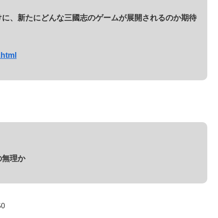
けに、新たにどんな三國志のゲームが展開されるのか期待
.html
の無理か
S0