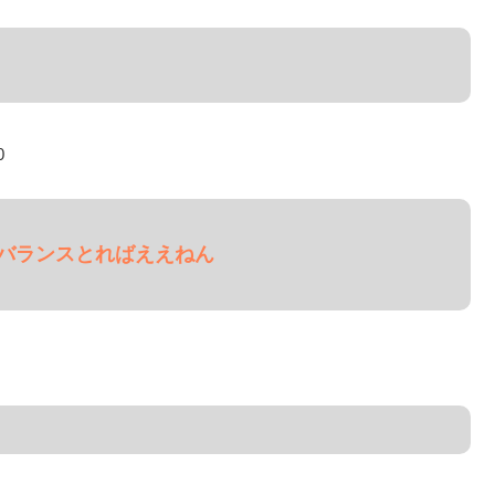
0
バランスとればええねん