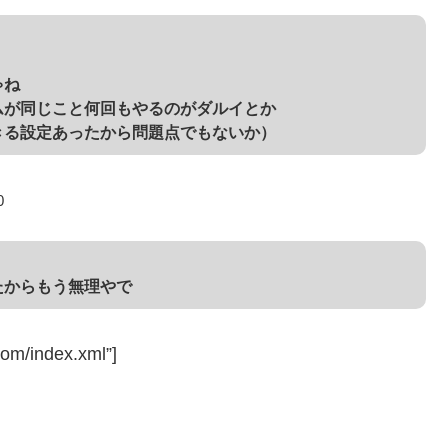
ゃね
ムが同じこと何回もやるのがダルイとか
きる設定あったから問題点でもないか）
0
たからもう無理やで
com/index.xml”]