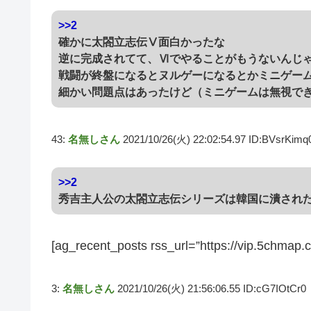
>>2
確かに太閤立志伝Ⅴ面白かったな
逆に完成されてて、Ⅵでやることがもうないんじ
戦闘が終盤になるとヌルゲーになるとかミニゲー
細かい問題点はあったけど（ミニゲームは無視で
43:
名無しさん
2021/10/26(火) 22:02:54.97 ID:BVsrKimq
>>2
秀吉主人公の太閤立志伝シリーズは韓国に潰され
[ag_recent_posts rss_url=”https://vip.5chmap.
3:
名無しさん
2021/10/26(火) 21:56:06.55 ID:cG7IOtCr0