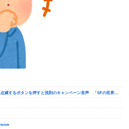
シャープの洗濯機が「広告をしゃべる」ようになり物議、点滅するボタンを押すと洗剤のキャンペーン音声 「SFの世界だ」 [朝一から閉店までφ★]
wxw