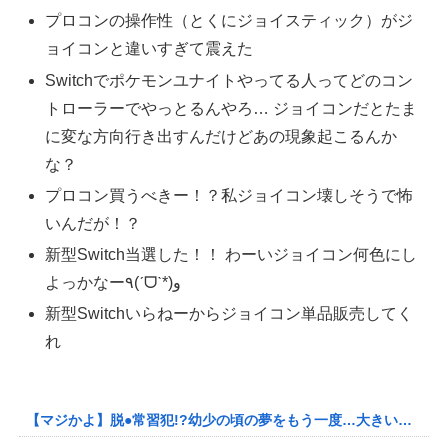
プロコンの操作性（とくにジョイスティック）がジ
ョイコンと違いすぎて震えた
Switchでポケモンユナイトやってる人ってどのコン
トローラーでやっとるんやろ… ジョイコンだとたま
に変な方向行き出すんだけどあの現象起こるんか
な？
プロコン買うべきー！？私ジョイコン壊しそうで怖
いんだが！？
新型Switch当選した！！ わーいジョイコン何色にし
よっかなー٩(ˊᗜˋ*)و
新型Switchいらねーからジョイコン単品販売してく
れ
【マジかよ】脱●常習犯!?幼少の頃の夢をもう一度…大きいお友達長年の悲願!?映るだけで罪DEATHがそれは…おっさん激ヤバすぎる!!