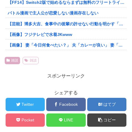
【FF14】Switch2版で始めるならまずは無料のフリートライアルがおすすめ！数百時間遊べるので、面白かったらコンプリートパックを購入すればOK
バトル漫画で主人公が恋愛しない漫画存在しない
【芸能】博多大吉、食事中の後輩の許せない行動を明かす「それはないって」
【画像】フジテレビで水着JKwww
【画像】 妻「今日何食べたい？」 夫「カレーが良い」 妻「ギャオオオオオオン！！」
雑談
雑談
スポンサーリンク
シェアする
Twitter
Facebook
はてブ
Pocket
LINE
コピー