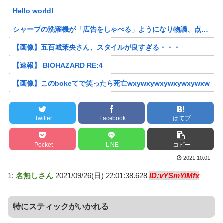
Hello world!
シャープの洗濯機が「広告をしゃべる」ようになり物議、点滅するボタンを押すと洗剤のキャンペーン音声 「SFの世界だ」 [朝一から閉店までφ★]
【画像】五百城茉央さん、スタイルが良すぎる・・・
【速報】 BIOHAZARD RE:4
【画像】このbokeてで笑ったら死亡wxywxywxywxywxywxw
Twitter
Facebook
はてブ
Pocket
LINE
コピー
2021.10.01
1:
名無しさん
2021/09/26(日) 22:01:38.628
ID:vYSmYiMfx
特にスティックがいかれる