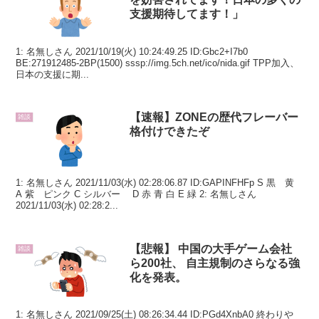
支援期待してます！」
1: 名無しさん 2021/10/19(火) 10:24:49.25 ID:Gbc2+I7b0
BE:271912485-2BP(1500) sssp://img.5ch.net/ico/nida.gif TPP加入、
日本の支援に期...
【速報】ZONEの歴代フレーバー
雑談
格付けできたぞ
1: 名無しさん 2021/11/03(水) 02:28:06.87 ID:GAPINFHFp S 黒 黄
A 紫 ピンク C シルバー D 赤 青 白 E 緑 2: 名無しさん
2021/11/03(水) 02:28:2...
【悲報】 中国の大手ゲーム会社
雑談
ら200社、 自主規制のさらなる強
化を発表。
1: 名無しさん 2021/09/25(土) 08:26:34.44 ID:PGd4XnbA0 終わりや