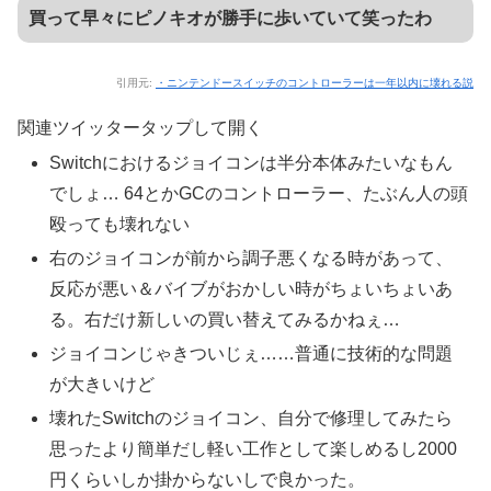
買って早々にピノキオが勝手に歩いていて笑ったわ
引用元:
・ニンテンドースイッチのコントローラーは一年以内に壊れる説
関連ツイッター
タップして開く
Switchにおけるジョイコンは半分本体みたいなもん
でしょ… 64とかGCのコントローラー、たぶん人の頭
殴っても壊れない
右のジョイコンが前から調子悪くなる時があって、
反応が悪い＆バイブがおかしい時がちょいちょいあ
る。右だけ新しいの買い替えてみるかねぇ…
ジョイコンじゃきついじぇ……普通に技術的な問題
が大きいけど
壊れたSwitchのジョイコン、自分で修理してみたら
思ったより簡単だし軽い工作として楽しめるし2000
円くらいしか掛からないしで良かった。