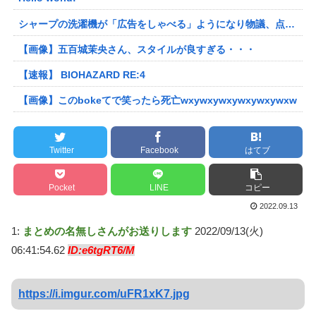
シャープの洗濯機が「広告をしゃべる」ようになり物議、点滅するボタンを押すと洗剤のキャンペーン音声 「SFの世界だ」 [朝一から閉店までφ★]
【画像】五百城茉央さん、スタイルが良すぎる・・・
【速報】 BIOHAZARD RE:4
【画像】このbokeてで笑ったら死亡wxywxywxywxywxywxw
Twitter
Facebook
はてブ
Pocket
LINE
コピー
2022.09.13
1:
まとめの名無しさんがお送りします
2022/09/13(火)
06:41:54.62
ID:e6tgRT6/M
https://i.imgur.com/uFR1xK7.jpg