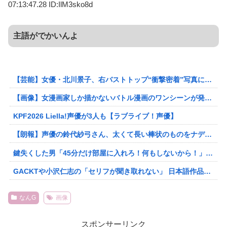
07:13:47.28 ID:IlM3sko8d
主語がでかいんよ
【芸能】女優・北川景子、右バストトップ“衝撃密着”写真にネット騒然！美ボディーに「異変」
【画像】女漫画家しか描かないバトル漫画のワンシーンが発見さらるwwwwwwwwwwwwwwwwwwwwwwwwwww
KPF2026 Liella!声優が3人も【ラブライブ！声優】
【朗報】声優の鈴代紗弓さん、太くて長い棒状のものをナデナデしてしまう
鍵失くした男「45分だけ部屋に入れろ！何もしないから！」→女子大生「無理です（警察呼びます）」→男「熱中症になれってか！使えないな！」完全に不審者で草ｗｗｗ
GACKTや小沢仁志の「セリフが聞き取れない」 日本語作品を字幕で見る人が増えている背景… 聴力低下が原因ではない？
なんG
画像
スポンサーリンク