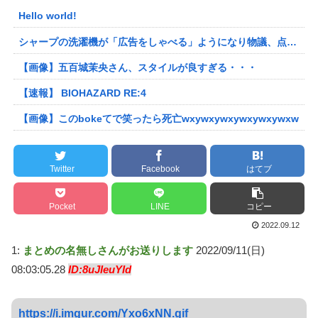
Hello world!
シャープの洗濯機が「広告をしゃべる」ようになり物議、点滅するボタンを押すと洗剤のキャンペーン音声 「SFの世界だ」 [朝一から閉店までφ★]
【画像】五百城茉央さん、スタイルが良すぎる・・・
【速報】 BIOHAZARD RE:4
【画像】このbokeてで笑ったら死亡wxywxywxywxywxywxw
Twitter
Facebook
はてブ
Pocket
LINE
コピー
2022.09.12
1:
まとめの名無しさんがお送りします
2022/09/11(日)
08:03:05.28
ID:8uJIeuYId
https://i.imgur.com/Yxo6xNN.gif