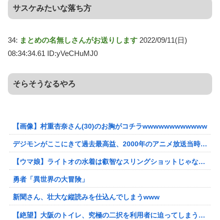
サスケみたいな落ち方
34:
まとめの名無しさんがお送りします
2022/09/11(日)
08:34:34.61 ID:yVeCHuMJ0
そらそうなるやろ
【画像】村重杏奈さん(30)のお胸がコチラwwwwwwwwwwww
デジモンがここにきて過去最高益、2000年のアニメ放送当時を上回る
【ウマ娘】ライトオの水着は叡智なスリングショットじゃなくて多分これ。
勇者「異世界の大冒険」
新聞さん、壮大な縦読みを仕込んでしまうwww
【絶望】大阪のトイレ、究極の二択を利用者に迫ってしまうwww (※画像あり)