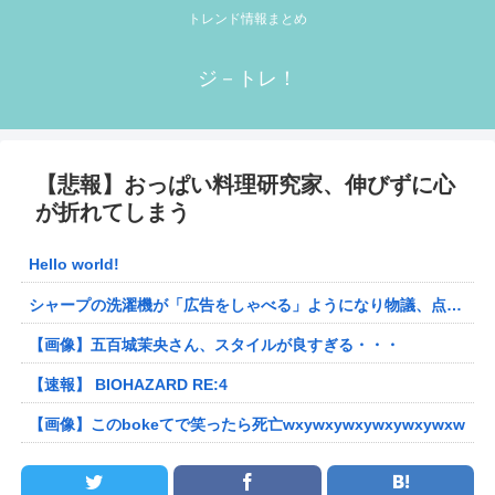
トレンド情報まとめ
ジ－トレ！
【悲報】おっぱい料理研究家、伸びずに心
が折れてしまう
Hello world!
シャープの洗濯機が「広告をしゃべる」ようになり物議、点滅するボタンを押すと洗剤のキャンペーン音声 「SFの世界だ」 [朝一から閉店までφ★]
【画像】五百城茉央さん、スタイルが良すぎる・・・
【速報】 BIOHAZARD RE:4
【画像】このbokeてで笑ったら死亡wxywxywxywxywxywxw