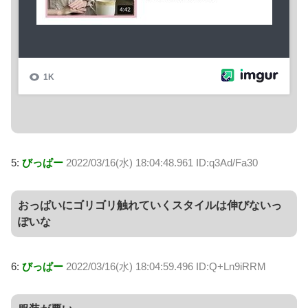
5:
びっぱー
2022/03/16(水) 18:04:48.961 ID:q3Ad/Fa30
おっぱいにゴリゴリ触れていくスタイルは伸びないっ
ぽいな
6:
びっぱー
2022/03/16(水) 18:04:59.496 ID:Q+Ln9iRRM