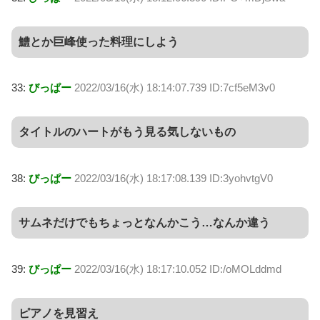
鱧とか巨峰使った料理にしよう
33:
びっぱー
2022/03/16(水) 18:14:07.739 ID:7cf5eM3v0
タイトルのハートがもう見る気しないもの
38:
びっぱー
2022/03/16(水) 18:17:08.139 ID:3yohvtgV0
サムネだけでもちょっとなんかこう…なんか違う
39:
びっぱー
2022/03/16(水) 18:17:10.052 ID:/oMOLddmd
ピアノを見習え