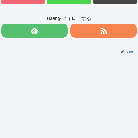
userをフォローする
user