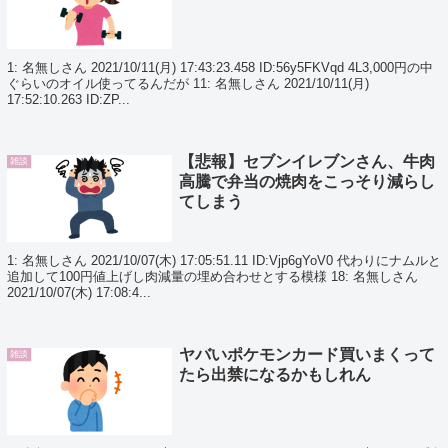
1: 名無しさん 2021/10/11(月) 17:43:23.458 ID:56y5FKVqd 4L3,000円の中
ぐらいのオイル使ってるんだが 11: 名無しさん 2021/10/11(月)
17:52:10.263 ID:ZP...
【悲報】セブンイレブンさん、牛肉
雑談
高騰で弁当の焼肉をこっそり減らし
てしまう
1: 名無しさん 2021/10/07(木) 17:05:51.11 ID:Vjp6gYoV0 代わりにナムルと
追加して100円値上げし肉減量の埋め合わせとする模様 18: 名無しさん
2021/10/07(木) 17:08:4...
ヤバいポケモンカード買いまくって
雑談
たら出禁になるかもしれん