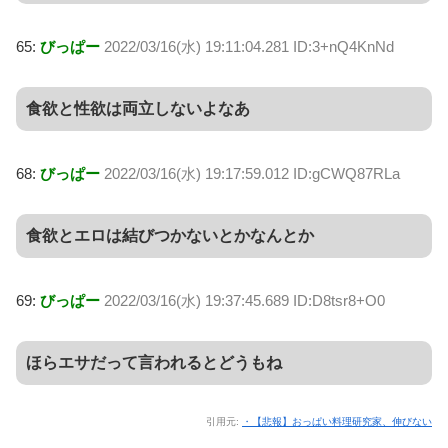
65:
びっぱー
2022/03/16(水) 19:11:04.281 ID:3+nQ4KnNd
食欲と性欲は両立しないよなあ
68:
びっぱー
2022/03/16(水) 19:17:59.012 ID:gCWQ87RLa
食欲とエロは結びつかないとかなんとか
69:
びっぱー
2022/03/16(水) 19:37:45.689 ID:D8tsr8+O0
ほらエサだって言われるとどうもね
引用元:
・【悲報】おっぱい料理研究家、伸びない