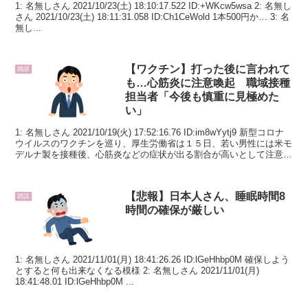
1: 名無しさん 2021/10/23(土) 18:10:17.522 ID:+WKcw5wsa 2: 名無し
さん 2021/10/23(土) 18:11:31.058 ID:Ch1CeWold 1本500円か… 3: 名
無し...
【ワクチン】打った後に言われて
雑談
も…心筋炎に注意喚起 職域接種
担当者「今後も慎重に見極めた
い」
1: 名無しさん 2021/10/19(火) 17:52:16.76 ID:im8wYytj9 新型コロナ
ウイルスのワクチンを巡り、厚生労働省は１５日、若い男性には米モ
デルナ製を接種後、心筋炎などの症状が出る割合が高いとして注意喚
起す...
【悲報】日本人さん、睡眠時間8
雑談
時間の確保が厳しい
1: 名無しさん 2021/11/01(月) 18:41:26.26 ID:lGeHhbp0M 確保しよう
とすると何も出来なくなる模様 2: 名無しさん 2021/11/01(月)
18:41:48.01 ID:lGeHhbp0M ...