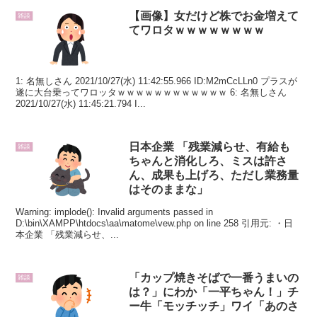
【画像】女だけど株でお金増えて
雑談
てワロタｗｗｗｗｗｗｗｗ
1: 名無しさん 2021/10/27(水) 11:42:55.966 ID:M2mCcLLn0 プラスが
遂に大台乗ってワロッタｗｗｗｗｗｗｗｗｗｗｗｗ 6: 名無しさん
2021/10/27(水) 11:45:21.794 I...
日本企業 「残業減らせ、有給も
雑談
ちゃんと消化しろ、ミスは許さ
ん、成果も上げろ、ただし業務量
はそのままな」
Warning: implode(): Invalid arguments passed in
D:\bin\XAMPP\htdocs\aa\matome\vew.php on line 258 引用元: ・日
本企業 「残業減らせ、...
「カップ焼きそばで一番うまいの
雑談
は？」にわか「一平ちゃん！」チ
ー牛「モッチッチ」ワイ「あのさ