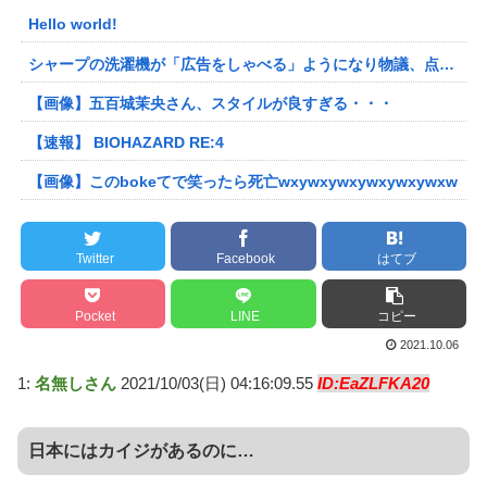
Hello world!
シャープの洗濯機が「広告をしゃべる」ようになり物議、点滅するボタンを押すと洗剤のキャンペーン音声 「SFの世界だ」 [朝一から閉店までφ★]
【画像】五百城茉央さん、スタイルが良すぎる・・・
【速報】 BIOHAZARD RE:4
【画像】このbokeてで笑ったら死亡wxywxywxywxywxywxw
Twitter
Facebook
はてブ
Pocket
LINE
コピー
2021.10.06
1:
名無しさん
2021/10/03(日) 04:16:09.55
ID:EaZLFKA20
日本にはカイジがあるのに…