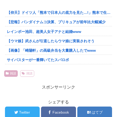
【仰天】ドイツ人「熊本で日本人の底力を見た…!」熊本で生まれて初めて震度7の大地震を経験したドイツ人。直後、日本人たちの行動に衝撃を受けてしまう…
【悲報】バンダイナムコ決算、プリキュアが前年比大幅減少
レインボー池田、超美人女子アナと結婚www
【ウマ娘】武さんが引退したらウマ娘に実装されそう
【画像】「崎陽軒」の高級弁当を大量購入したでwww
サイバスターが一番輝いてたスパロボ
雑談
雑談
スポンサーリンク
シェアする
Twitter
Facebook
はてブ