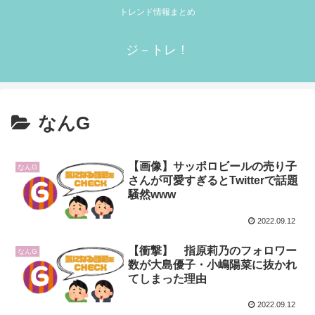
トレンド情報まとめ
ジ－トレ！
なんG
【画像】サッポロビールの売り子
なんG
さんが可愛すぎるとTwitterで話題
騒然www
2022.09.12
【衝撃】 指原莉乃のフォロワー
なんG
数が大島優子・小嶋陽菜に抜かれ
てしまった理由
2022.09.12