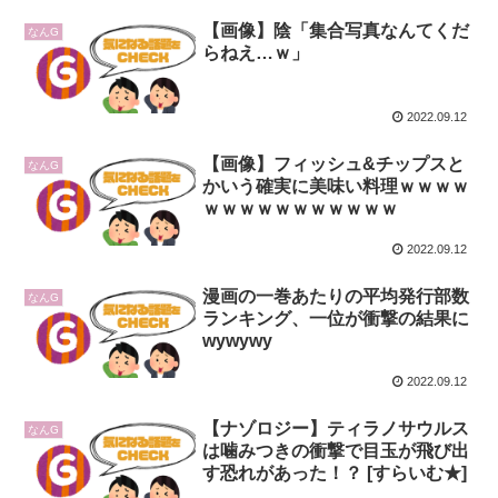
【画像】陰「集合写真なんてくだ
なんG
らねえ…ｗ」
2022.09.12
【画像】フィッシュ&チップスと
なんG
かいう確実に美味い料理ｗｗｗｗ
ｗｗｗｗｗｗｗｗｗｗｗ
2022.09.12
漫画の一巻あたりの平均発行部数
なんG
ランキング、一位が衝撃の結果に
wywywy
2022.09.12
【ナゾロジー】ティラノサウルス
なんG
は噛みつきの衝撃で目玉が飛び出
す恐れがあった！？ [すらいむ★]