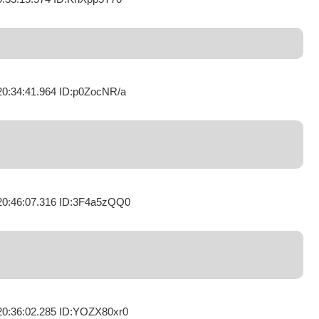
20:34:41.964 ID:p0ZocNR/a
20:46:07.316 ID:3F4a5zQQ0
20:36:02.285 ID:YOZX80xr0