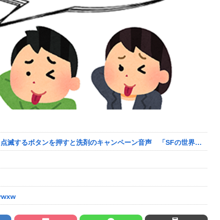
シャープの洗濯機が「広告をしゃべる」ようになり物議、点滅するボタンを押すと洗剤のキャンペーン音声 「SFの世界だ」 [朝一から閉店までφ★]
wxw