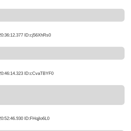
20:36:12.377 ID:cj56XhRs0
20:46:14.323 ID:cCvaTBYF0
0:52:46.930 ID:FHqjIo6L0