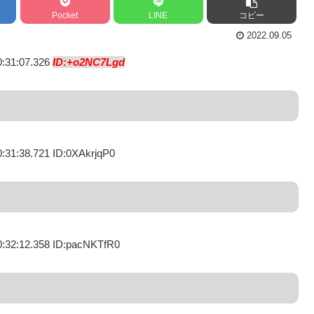
Pocket
LINE
コピー
2022.09.05
0:31:07.326
ID:+o2NC7Lgd
0:31:38.721 ID:0XAkrjqP0
0:32:12.358 ID:pacNKTfR0