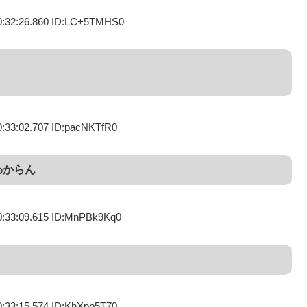
0:32:26.860 ID:LC+5TMHS0
0:33:02.707 ID:pacNKTfR0
わからん
0:33:09.615 ID:MnPBk9Kq0
0:33:15.574 ID:KhXpp5T70