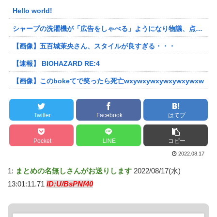
Hello world!
シャープの洗濯機が「広告をしゃべる」ようになり物議、点滅するボタンを押すと洗剤のキャンペーン音声 「SFの世界だ」 [朝一から閉店までφ★]
【画像】五百城茉央さん、スタイルが良すぎる・・・
【速報】 BIOHAZARD RE:4
【画像】このbokeてで笑ったら死亡wxywxywxywxywxywxw
Twitter
Facebook
はてブ
Pocket
LINE
コピー
2022.08.17
1:
まとめの名無しさんがお送りします
2022/08/17(水)
13:01:11.71
ID:U/BsPNf40