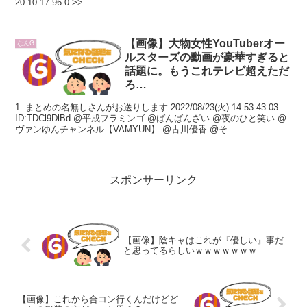
20:10:17.96 0 >>...
【画像】大物女性YouTuberオー
なんG
ルスターズの動画が豪華すぎると
話題に。もうこれテレビ超えただ
ろ…
1: まとめの名無しさんがお送りします 2022/08/23(火) 14:53:43.03
ID:TDCl9DlBd @平成フラミンゴ @ばんばんざい @夜のひと笑い @
ヴァンゆんチャンネル【VAMYUN】 @古川優香 @そ...
スポンサーリンク
【画像】陰キャはこれが『優しい』事だ
と思ってるらしいｗｗｗｗｗｗｗ
【画像】これから合コン行くんだけどど