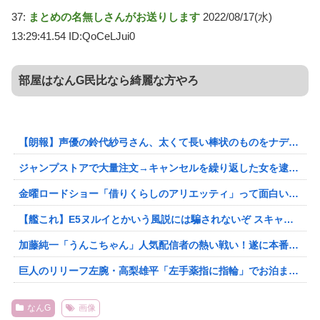
37:
まとめの名無しさんがお送りします
2022/08/17(水)
13:29:41.54 ID:QoCeLJui0
部屋はなんG民比なら綺麗な方やろ
【朗報】声優の鈴代紗弓さん、太くて長い棒状のものをナデナデしてしまう
ジャンプストアで大量注文→キャンセルを繰り返した女を逮捕 「注文で欲求が満たされた」総額43億円
金曜ロードショー「借りくらしのアリエッティ」って面白いの？
【艦これ】E5ヌルイとかいう風説には騙されないぞ スキャンプくらいヌルイのなら考える
加藤純一「うんこちゃん」人気配信者の熱い戦い！遂に本番が始まる第3回「ニコニコ老人会RUST」練習鯖のMVP「はりーシ」最後に全てのTCを吹き飛ばす
巨人のリリーフ左腕・高梨雄平「左手薬指に指輪」でお泊まり不倫愛
なんG
画像