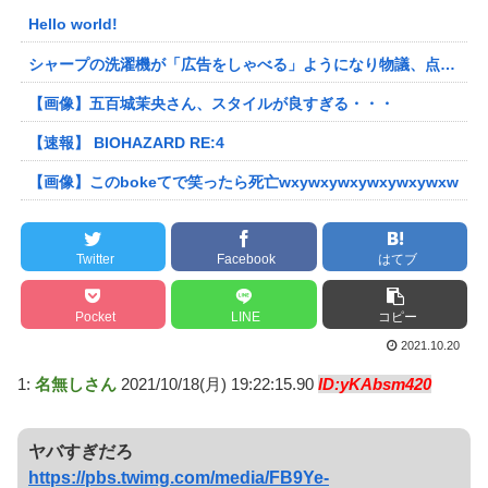
Hello world!
シャープの洗濯機が「広告をしゃべる」ようになり物議、点滅するボタンを押すと洗剤のキャンペーン音声 「SFの世界だ」 [朝一から閉店までφ★]
【画像】五百城茉央さん、スタイルが良すぎる・・・
【速報】 BIOHAZARD RE:4
【画像】このbokeてで笑ったら死亡wxywxywxywxywxywxw
Twitter
Facebook
はてブ
Pocket
LINE
コピー
2021.10.20
1:
名無しさん
2021/10/18(月) 19:22:15.90
ID:yKAbsm420
ヤバすぎだろ
https://pbs.twimg.com/media/FB9Ye-