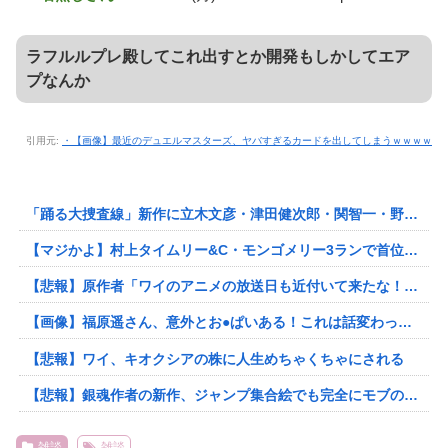
ラフルルプレ殿してこれ出すとか開発もしかしてエア
プなんか
引用元:
・【画像】最近のデュエルマスターズ、ヤバすぎるカードを出してしまうｗｗｗｗ
「踊る大捜査線」新作に立木文彦・津田健次郎・関智一・野島健児が出演 警察庁の最高幹部役
【マジかよ】村上タイムリー&C・モンゴメリー3ランで首位攻防戦を勝利!新人投手に困惑するシカホワファン反応集 MLB2026シーズン 8.
【悲報】原作者「ワイのアニメの放送日も近付いて来たな！」監督「んほぉ～ここでアニオリを一つまみw」←これｗｗｗｗｗ
【画像】福原遥さん、意外とお●ぱいある！これは話変わってくるだろ！
【悲報】ワイ、キオクシアの株に人生めちゃくちゃにされる
【悲報】銀魂作者の新作、ジャンプ集合絵でも完全にモブの位置になってしまうｗｗｗｗｗｗｗｗｗｗｗｗｗｗｗｗｗｗｗｗｗｗｗｗ
雑談
雑談