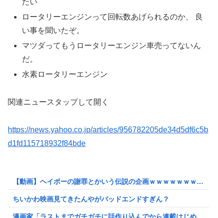
たい
ロータリーエンジンって回転数あげられるのか、 良
い事を聞いたぞ。
マツダってもうロータリーエンジン車売ってないん
だ。
水素ロータリーエンジン
関連ニュース
タップして開く
https://news.yahoo.co.jp/articles/956782205de34d5df6c5b
d1fd115718932f84bde
【動画】ヘイポーの謝罪とかいう伝説の企画ｗｗｗｗｗｗｗｗｗｗ
ちいかわ映画見てきたんやがバッドエンドすぎん？
漫画家「ラストまでガチガチに話作り込んでから連載はじめるか」←これがいない理由！！