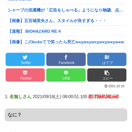
シャープの洗濯機が「広告をしゃべる」ようになり物議、点滅するボタンを押すと洗剤のキャンペーン音声 「SFの世界だ」 [朝一から閉店までφ★]
【画像】五百城茉央さん、スタイルが良すぎる・・・
【速報】 BIOHAZARD RE:4
【画像】このbokeてで笑ったら死亡wxywxywxywxywxywxw
Twitter
Facebook
はてブ
Pocket
LINE
コピー
2021.10.10
1:
名無しさん
2021/09/18(土) 08:00:51.105
ID:T5kRJ4Lm0
なに？