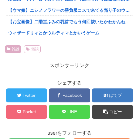
【ウマ娘】ニシノフラワーの勝負服コスで来てる売り子のウマ娘！？
【お宝画像】二階堂ふみの乳首でもう何回抜いたかわかんねええええええ
ウィザードリィとかウルティマとかいうゲーム
雑談
雑談
スポンサーリンク
シェアする
Twitter
Facebook
はてブ
Pocket
LINE
コピー
userをフォローする